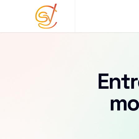
Entr
mo